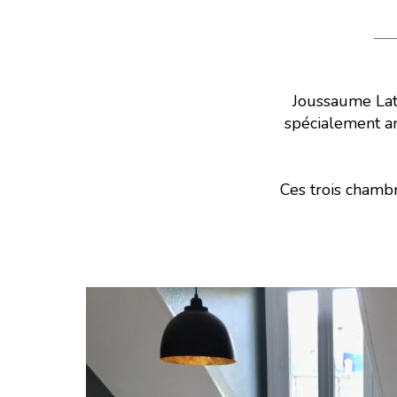
M
Joussaume Lato
spécialement am
Ces trois chamb