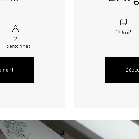
20m2
2
personnes
gement
Décou