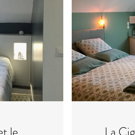
t le
La Cig