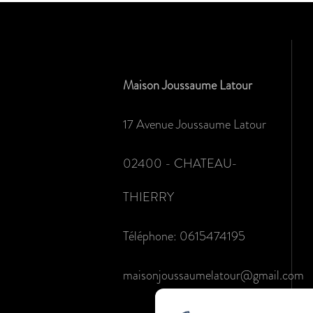
Maison Joussaume Latour
17 Avenue Joussaume Latour
02400 - CHATEAU-
THIERRY
Téléphone: 0615474195
maisonjoussaumelatour@gmail.com